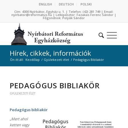
ENGLISH
DEUTSCH
POLSKI
Cím: 4300 Nyírbátor, Egyház u. 1. | Telefon: (42) 281 749 | Email:
nyirbator@reformatus.hu | Lelkipásztor: Fazakas Ferenc Sándor |
Főgondnok: Polyák Sándor
Hírek, cikkek, információk
Ön itt áll:
Kezdőlap
/
Gyülekezeti élet
/
Pedagógus Bibliakör
PEDAGÓGUS BIBLIAKÖR
GYÜLEKEZETI ÉLET
Pedagógus bibliakör
„Mert ahol
ketten vagy