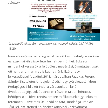
hárman
összegyű
lnek az
É
n nevemben: ott vagyok k
ö
z
ö
tt
ü
k.
”
(Máté
18,20)
Nem könnyű ma pedagógusnak lenni! A munkahelyi elvárások
és szakmai kihívások leterhelnek bennünket. Sokszor
mindenhol keressük a felüdülést, megértést, útmutatást, csak
ott nem, ahonnan meg is kaphatnánk. Ezért nagy
lelkesedéssel fogadtuk 2018. márciusában Fazakas Ferenc
Sándor Tiszteletes Úr bejelentését, hogy gyülekezetünkben
Pedagógus Bibliakör indul a városunkban lakó
óvodapedagógusok és tanárok részére. Miden hónap 3.
hétfőjén, 8-10 fővel rendszeresen találkoztunk a gyülekezeti
teremben. Tiszteletes Úr kezdő áhítata, imádsága után az
„Áld, lelkem Istened!” c. énekeskönyvből közkívánatra