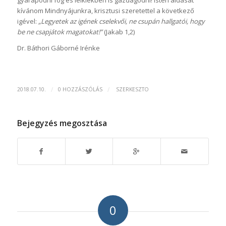
gyarapodni fog és lelkiekben is gazdagodni! Isten áldását
kívánom Mindnyájunkra, krisztusi szeretettel a következő
igével:
„Legyetek az igének cselekv
ő
i, ne csup
á
n hallgat
ó
i, hogy
be ne csapj
á
tok magatokat!
”
(Jakab 1,2)
Dr. Báthori Gáborné Irénke
/
/
2018.07.10.
0 HOZZÁSZÓLÁS
SZERKESZTO
Bejegyzés megosztása
0