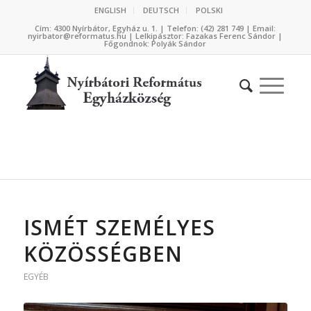
ENGLISH
DEUTSCH
POLSKI
Cím: 4300 Nyírbátor, Egyház u. 1. | Telefon: (42) 281 749 | Email:
nyirbator@reformatus.hu | Lelkipásztor: Fazakas Ferenc Sándor |
Főgondnok: Polyák Sándor
ISMÉT SZEMÉLYES
KÖZÖSSÉGBEN
EGYÉB