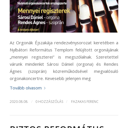
Az Orgonák Éjszakája rendezvénysorozat keretében a
Nyíbátori Református Templom felújított orgonájának
„mennyei regiszterei” is megszólalnak. Szeretettel
várunk mindenkit Sárosi Dániel (orgona) és Rendes
Ágnes (szoprán) közreműködsével megvalósuló
orgonakoncertre. Kevesebb jelenjen meg
Tovább olvasom
/
/
2020.08.08.
0 HOZZÁSZÓLÁS
FAZAKAS FERENC