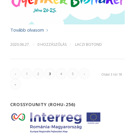
Tovább olvasom
/
/
2020.06.27.
0 HOZZÁSZÓLÁS
LACZI BOTOND
‹
1
2
3
4
5
›
Oldal 3 tól 18
»
CROSSYOUNITY (ROHU-256)