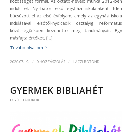
közösséget formál. Az oktató-nevelő munka 2012-ben
indult el, Nyírbátor első egyházi iskolájaként. Idén
búcsúzott el az első évfolyam, amely az egyházi iskola
indulásával elsőtől-nyolcadik osztályig református
közösségünkben kezdhette meg tanulmányait. Egy
másfajta értéket, […]
Tovább olvasom
/
/
2020.07.19.
0 HOZZÁSZÓLÁS
LACZI BOTOND
GYERMEK BIBLIAHÉT
EGYÉB
,
TÁBOROK