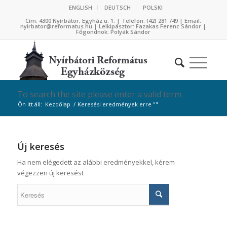
ENGLISH
DEUTSCH
POLSKI
Cím: 4300 Nyírbátor, Egyház u. 1. | Telefon: (42) 281 749 | Email:
nyirbator@reformatus.hu | Lelkipásztor: Fazakas Ferenc Sándor |
Főgondnok: Polyák Sándor
To search the site please enter a valid term
Ön itt áll:
Kezdőlap
/
Keresési eredmények erre ""
Új keresés
Ha nem elégedett az alábbi eredményekkel, kérem
végezzen új keresést