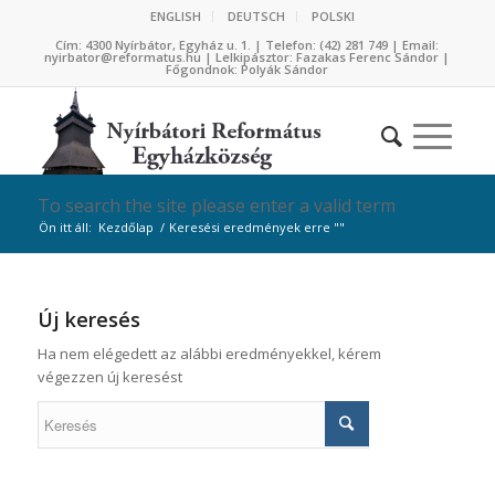
ENGLISH
DEUTSCH
POLSKI
Cím: 4300 Nyírbátor, Egyház u. 1. | Telefon: (42) 281 749 | Email:
nyirbator@reformatus.hu | Lelkipásztor: Fazakas Ferenc Sándor |
Főgondnok: Polyák Sándor
To search the site please enter a valid term
Ön itt áll:
Kezdőlap
/
Keresési eredmények erre ""
Új keresés
Ha nem elégedett az alábbi eredményekkel, kérem
végezzen új keresést