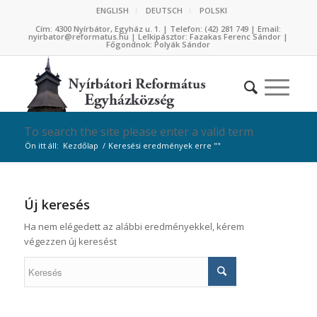
ENGLISH
DEUTSCH
POLSKI
Cím: 4300 Nyírbátor, Egyház u. 1. | Telefon: (42) 281 749 | Email:
nyirbator@reformatus.hu | Lelkipásztor: Fazakas Ferenc Sándor |
Főgondnok: Polyák Sándor
To search the site please enter a valid term
Ön itt áll:
Kezdőlap
/
Keresési eredmények erre ""
Új keresés
Ha nem elégedett az alábbi eredményekkel, kérem
végezzen új keresést