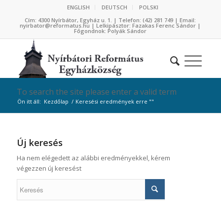
ENGLISH
DEUTSCH
POLSKI
Cím: 4300 Nyírbátor, Egyház u. 1. | Telefon: (42) 281 749 | Email:
nyirbator@reformatus.hu | Lelkipásztor: Fazakas Ferenc Sándor |
Főgondnok: Polyák Sándor
To search the site please enter a valid term
Ön itt áll:
Kezdőlap
/
Keresési eredmények erre ""
Új keresés
Ha nem elégedett az alábbi eredményekkel, kérem
végezzen új keresést