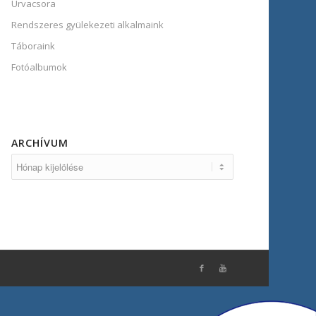
Úrvacsora
Rendszeres gyülekezeti alkalmaink
Táboraink
Fotóalbumok
ARCHÍVUM